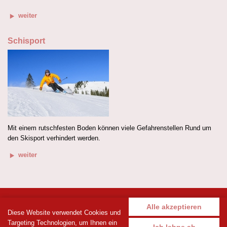
weiter
Schisport
Mit einem rutschfesten Boden können viele Gefahrenstellen Rund um
den Skisport verhindert werden.
weiter
Impressum
Anfrage
Alle akzeptieren
Diese Website verwendet Cookies und
Maccani GmbH
, Sonnengasse 4, A-6858 Schwarzach/Vbg,
Targeting Technologien, um Ihnen ein