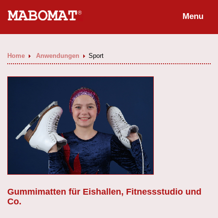
Menu
Home
Anwendungen
Sport
Gummimatten für Eishallen, Fitnessstudio und
Co.