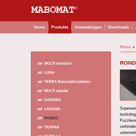
Home
Produkte
Anwendungen
Downloads
Home
ROND
MULTI standard
LUNA
TERRA Rasengitterplatten
MULTI spezial
DAMONA
Superwei
LAGAMA
toxikolo
RONDO
Puzzleve
verhinde
TARPAN
untersei