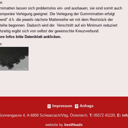
er.
imatten lassen sich problemslos ein- und ausbauen, sie sind somit auch
 temporäre Verlegung geeignet. Die Verlegung der Gummimatten erfolgt
end" d.h. die jeweils nächste Mattenreihe wir mit dem Reststück der
Reihe begonnen. Dadurch wird der Verschnitt auf ein Minimum reduziert
hzeitig ergibt sich von selbst der gewünschte Kreuzverbund.
ere Infos bitte Datenblatt anklicken.
e:
Impressum
Anfrage
 Sonnengasse 4, A-6858 Schwarzach/Vbg, Österreich,
T:
05572 41220,
E:
in
website by
bestHeads