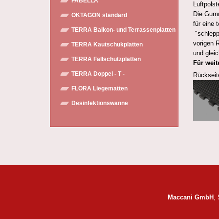
FABELLA
Luftpolst
Die Gumm
OKTAGON standard
für eine
TERRA Balkon- und Terrassenplatten
"schlepp
vorigen 
TERRA Kautschukplatten
und gleic
TERRA Fallschutzplatten
Für weit
TERRA Doppel - T -
Rückseit
FLORA Liegematten
Desinfektionswanne
Maccani GmbH
,